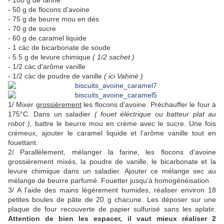
- 100 g de farine
- 50 g de flocons d'avoine
- 75 g de beurre mou en dés
- 70 g de sucre
- 60 g de caramel liquide
- 1 càc de bicarbonate de soude
- 5.5 g de levure chimique
( 1/2 sachet )
- 1/2 càc d'arôme vanille
- 1/2 càc de poudre de vanille
( ici Vahiné )
1/ Mixer
grossièrement
les flocons d'avoine. Préchauffer le four à
175°C. Dans un saladier
( fouet éléctrique ou batteur plat au
robot ),
battre le beurre mou en crème avec le sucre. Une fois
crémeux, ajouter le caramel liquide et l'arôme vanille tout en
fouettant.
2/ Parallèlement, mélanger la farine, les flocons d'avoine
grossièrement mixés, la poudre de vanille, le bicarbonate et la
levure chimique dans un saladier. Ajouter ce mélange sec au
mélange de beurre parfumé. Fouetter jusqu'à homogénéisation.
3/ A l'aide des mains légèrement humides, réaliser environ 18
petites boules de pâte de 20 g chacune. Les déposer sur une
plaque de four recouverte de papier sulfurisé sans les aplatir.
Attention de bien les espacer, il vaut mieux réaliser 2