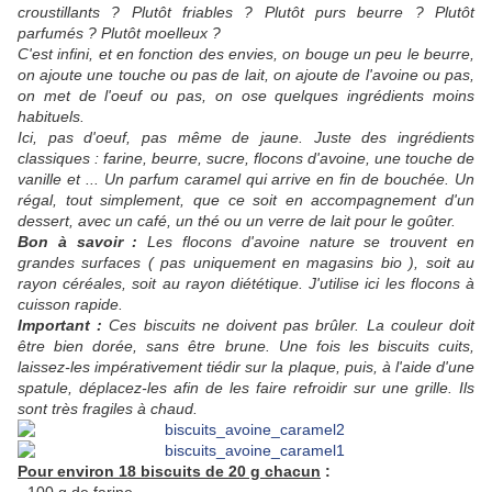
croustillants ? Plutôt friables ? Plutôt purs beurre ? Plutôt
parfumés ? Plutôt moelleux ?
C'est infini, et en fonction des envies, on bouge un peu le beurre,
on ajoute une touche ou pas de lait, on ajoute de l'avoine ou pas,
on met de l'oeuf ou pas, on ose quelques ingrédients moins
habituels.
Ici, pas d'oeuf, pas même de jaune. Juste des ingrédients
classiques : farine, beurre, sucre, flocons d'avoine, une touche de
vanille et ... Un parfum caramel qui arrive en fin de bouchée. Un
régal, tout simplement, que ce soit en accompagnement d'un
dessert, avec un café, un thé ou un verre de lait pour le goûter.
Bon à savoir :
Les flocons d'avoine nature se trouvent en
grandes surfaces ( pas uniquement en magasins bio ), soit au
rayon céréales, soit au rayon diététique. J'utilise ici les flocons à
cuisson rapide.
Important :
Ces biscuits ne doivent pas brûler. La couleur doit
être bien dorée, sans être brune. Une fois les biscuits cuits,
laissez-les impérativement tiédir sur la plaque, puis, à l'aide d'une
spatule, déplacez-les afin de les faire refroidir sur une grille. Ils
sont très fragiles à chaud.
Pour environ 18 biscuits de 20 g chacun
: