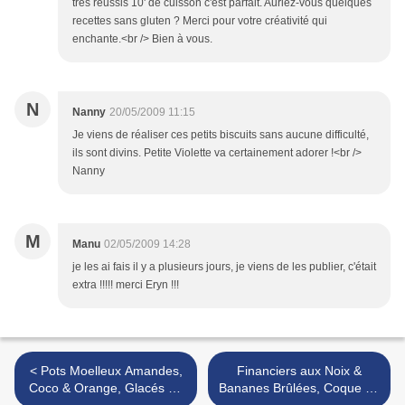
très réussis 10' de cuisson c'est parfait. Auriez-vous quelques
recettes sans gluten ? Merci pour votre créativité qui
enchante.<br /> Bien à vous.
N
Nanny
20/05/2009 11:15
Je viens de réaliser ces petits biscuits sans aucune difficulté,
ils sont divins. Petite Violette va certainement adorer !<br />
Nanny
M
Manu
02/05/2009 14:28
je les ai fais il y a plusieurs jours, je viens de les publier, c'était
extra !!!!! merci Eryn !!!
< Pots Moelleux Amandes,
Financiers aux Noix &
Coco & Orange, Glacés au
Bananes Brûlées, Coque de