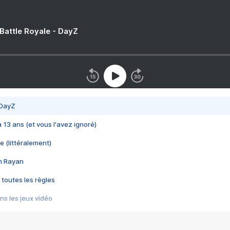
 Battle Royale - DayZ
 DayZ
 a 13 ans (et vous l'avez ignoré)
e (littéralement)
im Rayan
 toutes les règles
s les jeux vidéo
us choquant de Rockstar ? - Le scandale BULLY