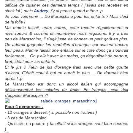
difficile de cuisiner ces derniers temps ( j'avais des recettes en
stock lol ) mais
Audrey
, j'y ai pensé quand même :p
Je vous vois venir ... Du Maraschino pour les enfants ? Mais c'est
de la folie !
Ma mamie faisait, entre autres, cette recette régulièrement et
mes soeurs & cousins et moi-même nous régalions. Il y a très
peu de Maraschino, il s'agit juste de donner un petit goût en plus.
On adorait grignoter les rondelles d'oranges qui avaient encore
leur peau. Mamie faisait une entaille sur le côté donc ça s'ouvrait
facilement ... On y allait avec les mains, ça dégoulinait de partout,
bref, idéal pour les enfants.
Et le jus ? Plein de jus d'orange frais avec une petite goutte
d'alcool. C'était celui à qui en aurait le plus ... On dormait bien
après ! :p
Le Maraschino est donc un alcool italien qui accompagne
délicieusement les salades de fruits. En français, cela doit
s'appeler Marasquin ?!
Pour 4 personnes :
- 10 oranges à dessert
( si possible non traitées )
- 3 càs de Maraschino
- Qs sucre en poudre
( facultatif si les oranges sont bien sucrées
)