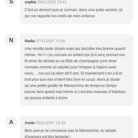
S
sophie
09/11/2007 09:41
C'est un dessert que je connais, dans une autre version, et
qui me rappelle les noëls de mon enfance.
N
Nadia
07/11/2007 15:46
Une recette toute simple mais qui doit être très bonne quand
même. <br /> (Je connais un enfant qui (à 6 ans) prenait son
tit verre de whisky ou sa flûte de champagne (une dose
normale comme un adulte) pour trinquer à l'apéro avec
nous...., oui oui j'ai bien dit 6 ans. Et maintenant il en a 8 et
boit plus que moi et tient très bien le coup). Alors je doute
qu’une petite goutte de Maraschino de temps en temps
puisse faire grand mal même si c’est très mauvais d’habituer
de jeunes enfants à boire.
A
Annie
05/11/2007 19:26
Bien que je ne connaisse pas le Maraschino, ta salade
d'oranges est très tentante !