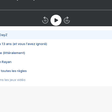
 DayZ
 a 13 ans (et vous l'avez ignoré)
e (littéralement)
im Rayan
 toutes les règles
s les jeux vidéo
us choquant de Rockstar ? - Le scandale BULLY
e plus moche de Steam
du RÊVE tourne au CAUCHEMAR