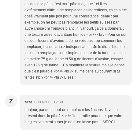
est de cette pâte, c'est ma " pâte magique " et il est
extrêmement difficile de remplacer les ingrédients, ça ça a été
dosé vraiment pile poil pour une consistance idéale : par
exemple, on ne peut pas remplacer les petits suisses par
autre chose : ni fromage blanc, ni yahourt, ça cela donnerait
une texture autre, davantage humide.<br /> <br /> Pour ce qui
est des flocons d'avoine ... Je ne vois pas trop comment les
remplacer, ils sont assez indispensables. Je te dirais bien de
tester en remplaçant tout simplement par de la farine : au lieu
de mettre 75 g de farine et 50 g de flocons d'avoine, essaye
avec 125 g de farine ... Ca modifiera la texture mais je pense
que c'est jouable.<br /> <br /> Tu me tiens au courant si tu
tentes stp ?<br /> <br /> Bises :)
Z
zaza
17/03/2008 12:30
bonjour, par quoi peut-on remplacer les flocons d'avoine
présent dans la pâte? <br /> J'en profite pour dire que votre
blog est vraiment super je ne m'en lasse pas.... MERCI