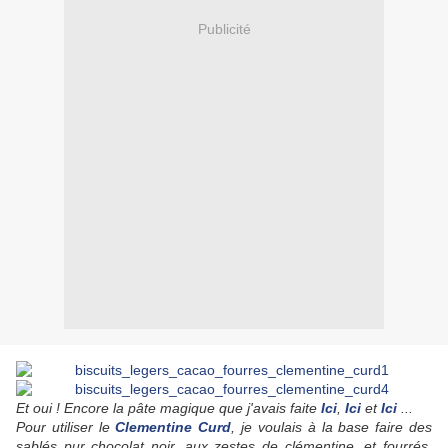
Publicité
Et oui ! Encore la pâte magique que j'avais faite
Ici
,
Ici
et
Ici
...
Pour utiliser le
Clementine Curd
, je voulais à la base faire des
sablés pur chocolat noir, aux zestes de clémentine, et fourrés.