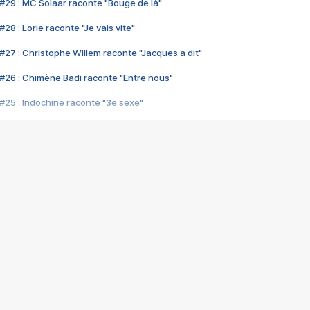
#29 : MC Solaar raconte "Bouge de là"
28 : Lorie raconte "Je vais vite"
#27 : Christophe Willem raconte "Jacques a dit"
#26 : Chimène Badi raconte "Entre nous"
#25 : Indochine raconte "3e sexe"
#24 : Zaho raconte "C'est chelou"
#23 : Patrick Bruel raconte "Au café des délices"
#22 : Kyo raconte "Le chemin"
#21 : Nolwenn Leroy raconte "Cassé"
#20 : Patrick Hernandez raconte "Born to be alive"
#19 : Lorie raconte "Près de moi"
#18 : Michael Jones raconte "A nos actes manqués" (avec Jean-Jacque
#17 : Khaled raconte "Aïcha"