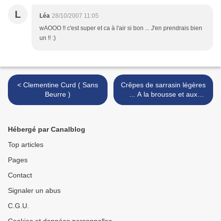
L
Léa
28/10/2007 11:05
wAOOO !! c'est super et ca à l'air si bon ... J'en prendrais bien
un !! :)
< Clementine Curd ( Sans
Crêpes de sarrasin légères
Beurre )
... A la brousse et aux
légumes >
Hébergé par Canalblog
Top articles
Pages
Contact
Signaler un abus
C.G.U.