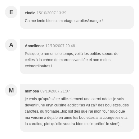
E
elodie
15/10/2007 13:39
Ca me tente bien ce mariage carottes/orange !
A
Annellénor
12/10/2007 20:48
Puisque je remonte le temps, voilà les petites soeurs de
celles à la crème de marrons vanillée et non moins
extraordinaires !
M
mimosa
09/10/2007 21:07
je crois qu'après être officiellement une carrot addict je vais
devenir une eryn cuisine addict! t'as vu ça? des boulettes, des
carottes, du fromage...top list dès que j'ai mon four (quoique
ma voisine a déjà bien aimé les boulettes à la courgettes et à
la carottes, ptet qu'elle voudra bien me 'reprêter' le sien!)