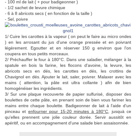
- 100 ml de lait ( + pour badigeonner )
- 1/2 sachet de levure chimique
- 6 à 8 abricots secs ( en fonction de la taille )
- Sel, poivre
1/ Cuire les carottes à la vapeur ( on peut le faire au micro ondes
) en les arrosant du jus d'une orange pressée et en poivrant
légèrement. Egoutter et en réserver 150 g environ que l'on
coupera en tous petits morceaux.
2/ Préchauffer le four à 180°C. Dans une saladier, mélanger à la
spatule en bois la farine, les flocons d'avoine, la levure, les
abricots secs en dés, les carottes en dés, les crottins de
Chavignol en dés. Ajouter le lait, saler, poivrer. Malaxer avec les
mains ( attention, la pâte est ultra collante ) afin de bien
homogénéiser les ingrédients.
3/ Sur une plaque recouverte de papier sulfurisé, disposer des
boulettes de cette pâte, en prenant soin de bien vous fariner les
mains entre chaque boulette. Badigeonner de lait à l'aide d'un
pinceau et
enfourner pour 15-20 minutes à 180°C
, jusquà ce
qu'elles prennent une jolie couleur dorée. Servir aussitôt en
apéritif, ou en accompagnement d'une salade bien assaisonnée.