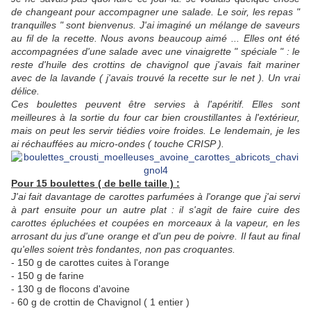
de changeant pour accompagner une salade. Le soir, les repas "
tranquilles " sont bienvenus. J'ai imaginé un mélange de saveurs
au fil de la recette. Nous avons beaucoup aimé ... Elles ont été
accompagnées d'une salade avec une vinaigrette " spéciale " : le
reste d'huile des crottins de chavignol que j'avais fait mariner
avec de la lavande ( j'avais trouvé la recette sur le net ). Un vrai
délice.
Ces boulettes peuvent être servies à l'apéritif. Elles sont
meilleures à la sortie du four car bien croustillantes à l'extérieur,
mais on peut les servir tiédies voire froides. Le lendemain, je les
ai réchauffées au micro-ondes ( touche CRISP ).
Pour 15 boulettes ( de belle taille ) :
J'ai fait davantage de carottes parfumées à l'orange que j'ai servi
à part ensuite pour un autre plat : il s'agit de faire cuire des
carottes épluchées et coupées en morceaux à la vapeur, en les
arrosant du jus d'une orange et d'un peu de poivre. Il faut au final
qu'elles soient très fondantes, non pas croquantes.
- 150 g de carottes cuites à l'orange
- 150 g de farine
- 130 g de flocons d'avoine
- 60 g de crottin de Chavignol ( 1 entier )