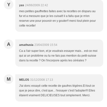
Y
yas
24/06/2009 22:42
mes petites gauffrettes faites avec ta recettes on disparu au
fur et a messure que je les cuisait! il a fallu que je m'en
reserve une pour pouvoir en y gouter!! merci tout plein pour
cette recette!
A
amathusia
23/04/2009 15:54
Ca a l'air super bon, et je voudrais essayer mais... est-ce moi
qui ai un problème ou tu ne fais pas mention du petit-suisse
dans la recette ? On l'incorpore après les céréales ?
M
MELOS
31/12/2008 17:13
J'ai donc essayé cette recette de gaufres légères.Et tout ce
que je peux dire, c'est que... l'essayer c'est l'adopter!!! Elles
étaient vraiment DELICIEUSES tout simplement. Merci.