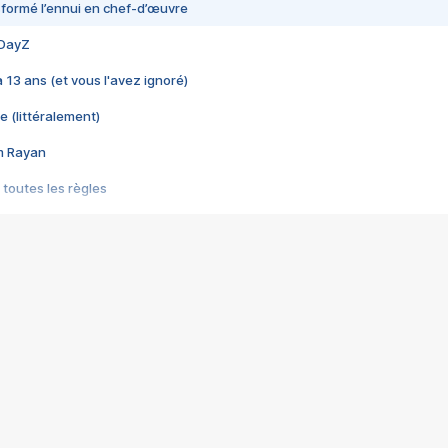
nsformé l’ennui en chef-d’œuvre
 DayZ
 a 13 ans (et vous l'avez ignoré)
e (littéralement)
im Rayan
 toutes les règles
s les jeux vidéo
us choquant de Rockstar ? - Le scandale BULLY
e plus moche de Steam
du RÊVE tourne au CAUCHEMAR
pendant 8 heures
it… à tort
umiliés par un jeu vidéo