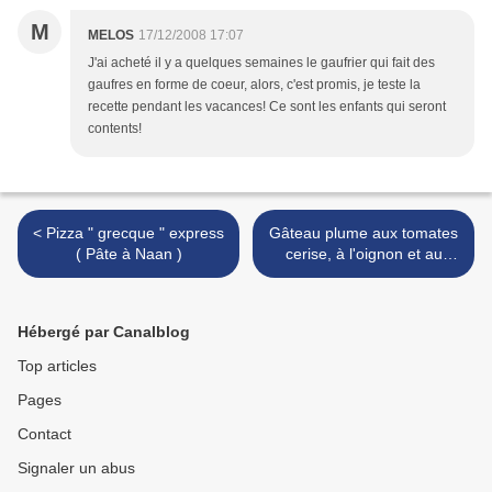
M
MELOS
17/12/2008 17:07
J'ai acheté il y a quelques semaines le gaufrier qui fait des
gaufres en forme de coeur, alors, c'est promis, je teste la
recette pendant les vacances! Ce sont les enfants qui seront
contents!
< Pizza " grecque " express
Gâteau plume aux tomates
( Pâte à Naan )
cerise, à l'oignon et au
basilic >
Hébergé par Canalblog
Top articles
Pages
Contact
Signaler un abus