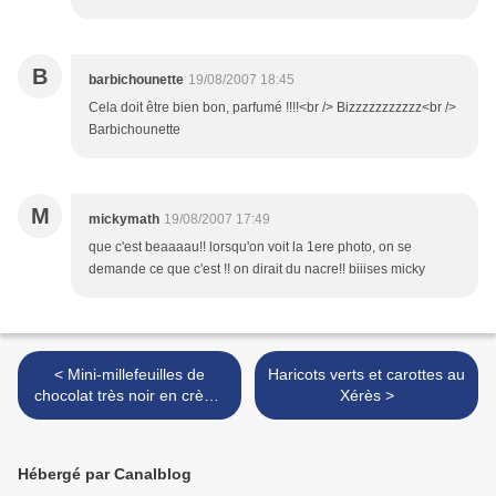
B
barbichounette
19/08/2007 18:45
Cela doit être bien bon, parfumé !!!!<br /> Bizzzzzzzzzzz<br />
Barbichounette
M
mickymath
19/08/2007 17:49
que c'est beaaaau!! lorsqu'on voit la 1ere photo, on se
demande ce que c'est !! on dirait du nacre!! biiises micky
< Mini-millefeuilles de
Haricots verts et carottes au
chocolat très noir en crème
Xérès >
de melon
Hébergé par Canalblog