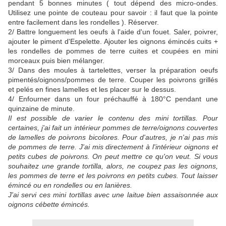
pendant 5 bonnes minutes ( tout dépend des micro-ondes.
Utilisez une pointe de couteau pour savoir : il faut que la pointe
entre facilement dans les rondelles ). Réserver.
2/ Battre longuement les oeufs à l'aide d'un fouet. Saler, poivrer,
ajouter le piment d'Espelette. Ajouter les oignons émincés cuits +
les rondelles de pommes de terre cuites et coupées en mini
morceaux puis bien mélanger.
3/ Dans des moules à tartelettes, verser la préparation oeufs
pimentés/oignons/pommes de terre. Couper les poivrons grillés
et pelés en fines lamelles et les placer sur le dessus.
4/ Enfourner dans un four préchauffé à 180°C pendant une
quinzaine de minute.
Il est possible de varier le contenu des mini tortillas. Pour
certaines, j'ai fait un intérieur pommes de terre/oignons couvertes
de lamelles de poivrons bicolores. Pour d'autres, je n'ai pas mis
de pommes de terre. J'ai mis directement à l'intérieur oignons et
petits cubes de poivrons. On peut mettre ce qu'on veut. Si vous
souhaitez une grande tortilla, alors, ne coupez pas les oignons,
les pommes de terre et les poivrons en petits cubes. Tout laisser
émincé ou en rondelles ou en lanières.
J'ai servi ces mini tortillas avec une laitue bien assaisonnée aux
oignons cébette émincés.