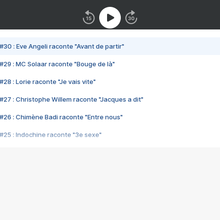
#30 : Eve Angeli raconte "Avant de partir"
#29 : MC Solaar raconte "Bouge de là"
28 : Lorie raconte "Je vais vite"
#27 : Christophe Willem raconte "Jacques a dit"
#26 : Chimène Badi raconte "Entre nous"
#25 : Indochine raconte "3e sexe"
#24 : Zaho raconte "C'est chelou"
#23 : Patrick Bruel raconte "Au café des délices"
#22 : Kyo raconte "Le chemin"
#21 : Nolwenn Leroy raconte "Cassé"