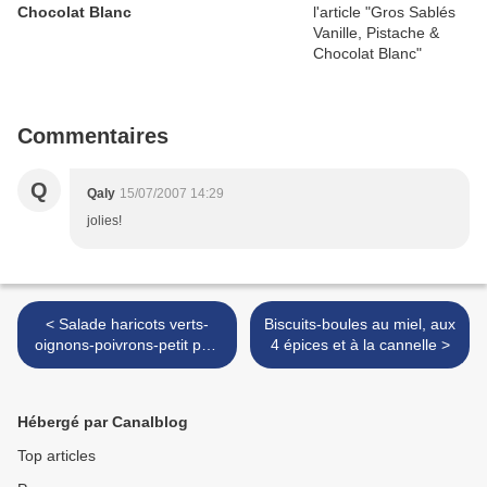
Chocolat Blanc
Commentaires
Q
Qaly
15/07/2007 14:29
jolies!
< Salade haricots verts-
Biscuits-boules au miel, aux
oignons-poivrons-petit pois
4 épices et à la cannelle >
au curcuma, parmesan et
sésame
Hébergé par Canalblog
Top articles