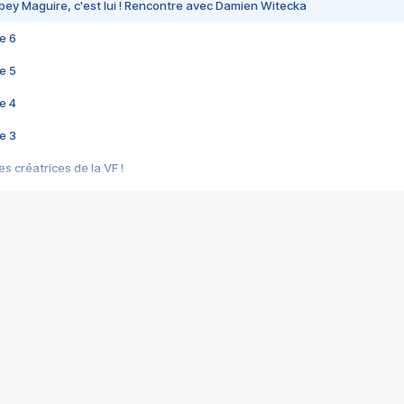
bey Maguire, c'est lui ! Rencontre avec Damien Witecka
e 6
e 5
e 4
e 3
s créatrices de la VF !
e 2
e 1
e Mektoub My Love arrive enfin ! Rencontre avec Shaïn Boumedine et Sal
i : après Toni en famille
elle réalise le bouleversant Dites lui que je l'aime
ais ! Rencontre autour de Vie privée de Rebecca Zlotowski
 de Marguerite, Grave... Rencontre avec Ella Rumpf