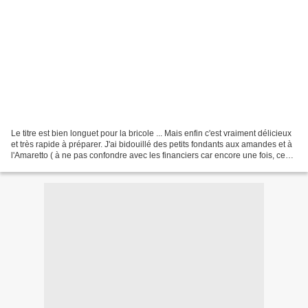
Le titre est bien longuet pour la bricole ... Mais enfin c'est vraiment délicieux
et très rapide à préparer. J'ai bidouillé des petits fondants aux amandes et à
l'Amaretto ( à ne pas confondre avec les financiers car encore une fois, ce
n'est pas parce...