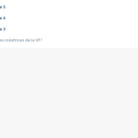
e 5
e 4
e 3
s créatrices de la VF !
e 2
e 1
e Mektoub My Love arrive enfin ! Rencontre avec Shaïn Boumedine et Sal
i : après Toni en famille
elle réalise le bouleversant Dites lui que je l'aime
ais ! Rencontre autour de Vie privée de Rebecca Zlotowski
 de Marguerite, Grave... Rencontre avec Ella Rumpf
 Les Rêveurs, un film intime sur la santé mentale