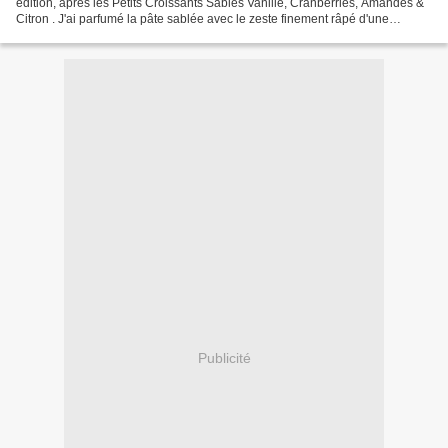
édition, après les Petits Croissants Sablés Vanille, Cranberries, Amandes &
Citron . J'ai parfumé la pâte sablée avec le zeste finement râpé d'une
orange, on peut laisser nature...
Publicité