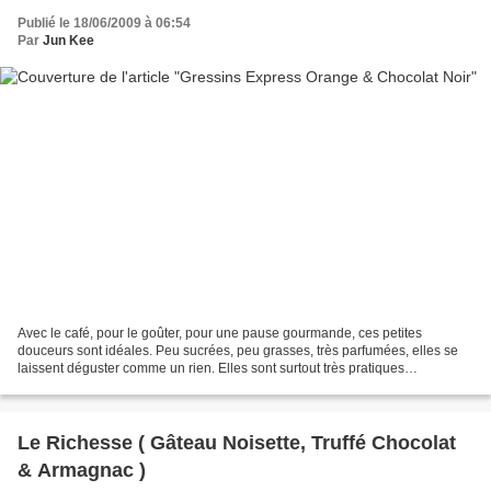
Publié le 18/06/2009 à 06:54
Par
Jun Kee
Avec le café, pour le goûter, pour une pause gourmande, ces petites
douceurs sont idéales. Peu sucrées, peu grasses, très parfumées, elles se
laissent déguster comme un rien. Elles sont surtout très pratiques
puisqu'elles se réalisent en express : il...
Le Richesse ( Gâteau Noisette, Truffé Chocolat
& Armagnac )