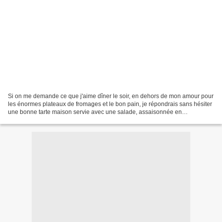
Si on me demande ce que j'aime dîner le soir, en dehors de mon amour pour
les énormes plateaux de fromages et le bon pain, je répondrais sans hésiter
une bonne tarte maison servie avec une salade, assaisonnée en
conséquence. Ici, j'ai bidouillé une pâte...