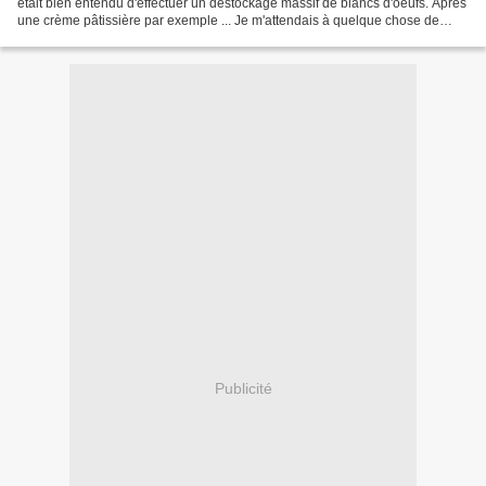
était bien entendu d'effectuer un destockage massif de blancs d'oeufs. Après
une crème pâtissière par exemple ... Je m'attendais à quelque chose de
moelleux et de doux en bouche,...
Publicité