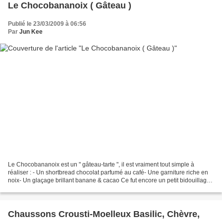
Le Chocobananoix ( Gâteau )
Publié le 23/03/2009 à 06:56
Par
Jun Kee
Le Chocobananoix est un " gâteau-tarte ", il est vraiment tout simple à
réaliser : - Un shortbread chocolat parfumé au café- Une garniture riche en
noix- Un glaçage brillant banane & cacao Ce fut encore un petit bidouillage
de soirée pour le lendemain,...
Chaussons Crousti-Moelleux Basilic, Chèvre,