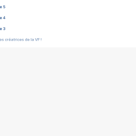
e 5
e 4
e 3
s créatrices de la VF !
e 2
e 1
e Mektoub My Love arrive enfin ! Rencontre avec Shaïn Boumedine et Sal
i : après Toni en famille
elle réalise le bouleversant Dites lui que je l'aime
ais ! Rencontre autour de Vie privée de Rebecca Zlotowski
 de Marguerite, Grave... Rencontre avec Ella Rumpf
 Les Rêveurs, un film intime sur la santé mentale