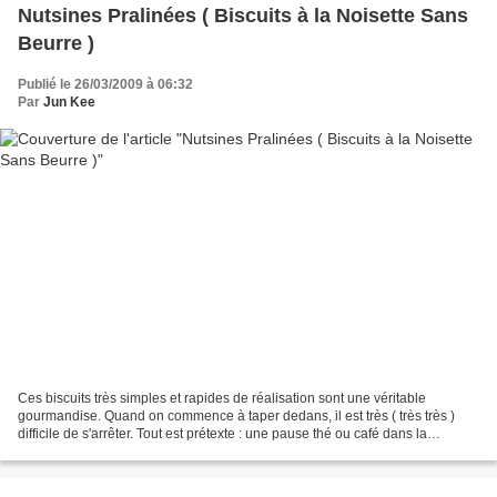
Nutsines Pralinées ( Biscuits à la Noisette Sans
Beurre )
Publié le 26/03/2009 à 06:32
Par
Jun Kee
Ces biscuits très simples et rapides de réalisation sont une véritable
gourmandise. Quand on commence à taper dedans, il est très ( très très )
difficile de s'arrêter. Tout est prétexte : une pause thé ou café dans la
journée, un(e) ami(e) qui arrive...